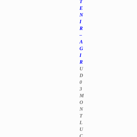
T
E
N
I
R
–
A
G
I
R
U
D
0
3
M
O
N
T
L
U
Ç