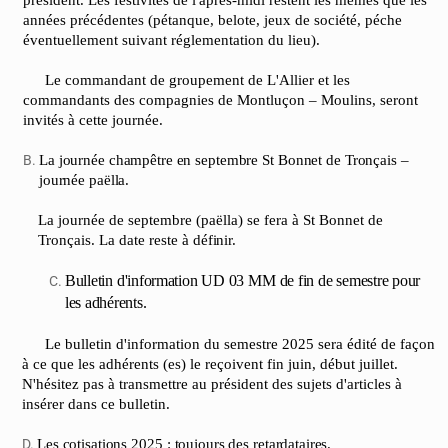
président. Les festivités de l'après-midi restent les mêmes que les
années précédentes (pétanque, belote, jeux de société, péche
éventuellement suivant réglementation du lieu).
Le commandant de groupement de L'Allier et les
commandants des compagnies de Montluçon – Moulins, seront
invités à cette journée.
La
journée
champêtre
en
septembre
St
Bonnet
de
Tronçais –
journée
paëlla.
La journée de septembre (paëlla) se fera à St Bonnet de
Tronçais. La date reste à
définir.
Bulletin
d'information UD
03
MM
de
fin de
semestre
pour
les adhérents.
Le bulletin d'information du semestre 2025 sera édité de façon
à ce que les adhérents (es) le reçoivent fin juin, début juillet.
N'hésitez pas à transmettre au président des sujets d'articles à
insérer dans ce bulletin.
Les
cotisations
2025
:
toujours
des
retardataires.