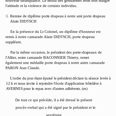
nouvelle délinquance. Le moral des gendarmes reste bon malgré
l'attitude et la violence de certains individus.
Remise
de
diplôme
porte
drapeau
à
notre
ami
porte
drapeau
Alain
DIDTSCH
En la présence du Lt Colonel, un diplôme d'honneur est
remis à notre camarade Alain DIDTSCH, porte drapeau
suppléant.
Par
la
même
occasion,
le
président
des
porte-drapeaux
de
l'Allier,
notre
camarade
BACONNIER
Thierry,
remet
également une médaille porte drapeau à notre autre camarade
PARON Jean Claude.
L'ordre
du jour étant épuisé
le président déclare
la séance
levée à
12
h
et
nous
invite
à
rejoindre
l'école
d'application
hôtelière
à
AVERNES
pour
le
repas
avec
d'autres
adhérents.
(es)
De tout ce qui précède, il a été dressé le présent
procès-verbal qui a été signé par le président et le
sevrétaire