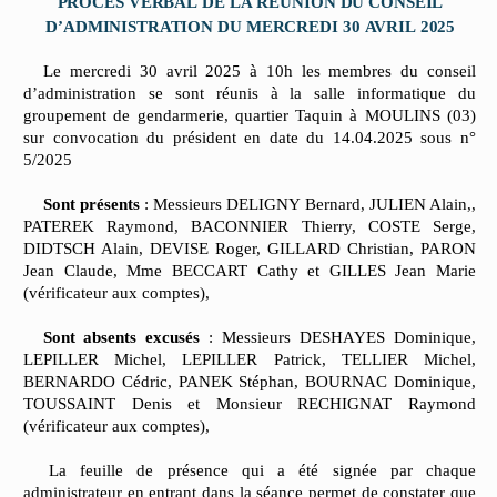
PROCES
VERBAL
DE
LA
REUNION
DU
CONSEIL
D’ADMINISTRATION
DU
MERCREDI
30
AVRIL
2025
Le mercredi 30 avril 2025 à 10h les membres du conseil
d’administration se sont réunis à la salle informatique du
groupement de gendarmerie, quartier Taquin à MOULINS (03)
sur convocation du président en date du 14.04.2025 sous n°
5/2025
Sont présents
: Messieurs DELIGNY Bernard, JULIEN Alain,,
PATEREK Raymond, BACONNIER Thierry, COSTE Serge,
DIDTSCH Alain, DEVISE Roger, GILLARD Christian, PARON
Jean Claude, Mme BECCART Cathy et GILLES Jean Marie
(vérificateur aux comptes),
Sont absents excusés
: Messieurs DESHAYES Dominique,
LEPILLER Michel, LEPILLER Patrick, TELLIER Michel,
BERNARDO Cédric, PANEK Stéphan, BOURNAC Dominique,
TOUSSAINT Denis et Monsieur RECHIGNAT Raymond
(vérificateur aux comptes),
La feuille de présence qui a été signée par chaque
administrateur en entrant dans la séance permet de constater que