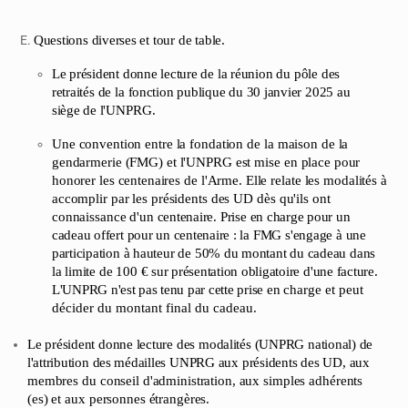
Questions
diverses
et
tour
de
table.
Le président
donne
lecture de
la
réunion
du
pôle
des
retraités
de
la
fonction
publique du
30
janvier
2025
au
siège de
l'UNPRG.
Une
convention
entre
la
fondation
de
la
maison
de
la
gendarmerie
(FMG)
et
l'UNPRG
est
mise
en
place
pour
honorer
les centenaires
de
l'Arme.
Elle
relate
les
modalités
à
accomplir
par
les
présidents
des
UD
dès
qu'ils
ont
connaissance
d'un
centenaire.
Prise
en
charge pour
un
cadeau offert
pour
un centenaire :
la
FMG
s'engage
à
une
participation
à
hauteur
de
50%
du montant du
cadeau
dans
la
limite
de
100
€
sur présentation
obligatoire
d'une
facture.
L'UNPRG n'est pas tenu par cette
prise en
charge et peut
décider du montant final du cadeau.
Le
président
donne
lecture
des
modalités
(UNPRG
national)
de
l'attribution
des médailles
UNPRG
aux
présidents des
UD,
aux
membres
du
conseil
d'administration,
aux
simples
adhérents
(es)
et
aux
personnes
étrangères.