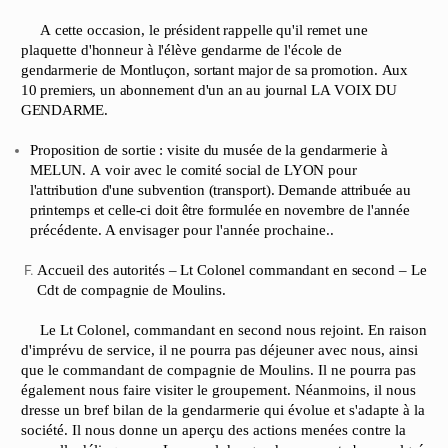
A
cette
occasion,
le
président
rappelle
qu'il
remet
une
plaquette
d'honneur
à
l'élève
gendarme
de
l'école
de
gendarmerie
de
Montluçon,
sortant
major
de
sa
promotion.
Aux
10
premiers,
un
abonnement
d'un
an
au
journal
LA
VOIX
DU
GENDARME.
Proposition
de
sortie
:
visite
du
musée
de
la
gendarmerie
à
MELUN.
A
voir
avec
le
comité
social
de
LYON
pour
l'attribution
d'une
subvention
(transport).
Demande
attribuée
au
printemps
et
celle-ci doit
être
formulée
en
novembre
de
l'année
précédente. A envisager pour l'année prochaine..
Accueil
des
autorités
–
Lt
Colonel
commandant
en
second
–
Le
Cdt
de
compagnie
de
Moulins.
Le Lt Colonel, commandant en second nous rejoint. En raison
d'imprévu de service, il ne pourra pas déjeuner avec nous, ainsi
que le commandant de compagnie de Moulins. Il ne pourra pas
également nous faire visiter le groupement. Néanmoins, il nous
dresse un bref bilan de la gendarmerie qui évolue et s'adapte à la
société. Il nous donne un aperçu des actions menées contre la