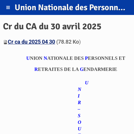
Union Nationale des Personnels et Retraités de la Gendarmerie.
Cr du CA du 30 avril 2025
Cr ca du 2025 04 30
(78.82 Ko
)
U
NION
N
ATIONALE DES
P
ERSONNELS ET
R
ETRAITES DE LA
G
ENDARMERIE
U
N
I
R
–
S
O
U