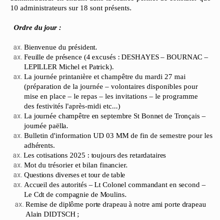
10 administrateurs sur 18 sont présents.
Ordre du jour
:
Bienvenue
du
président.
Feuille
de
présence
(4
excusés
:
DESHAYES
–
BOURNAC
–
LEPILLER
Michel
et
Patrick).
La journée printanière et champêtre du mardi 27 mai
(préparation de la journée – volontaires disponibles pour
mise en place – le repas – les invitations – le programme
des festivités l'après-midi etc...)
La
journée
champêtre
en
septembre
St
Bonnet
de
Tronçais
–
journée
paëlla.
Bulletin d'information UD 03 MM de fin de semestre pour les
adhérents.
Les
cotisations
2025
:
toujours
des
retardataires
Mot du trésorier et bilan
financier.
Questions
diverses
et
tour
de
table
Accueil
des
autorités
–
Lt
Colonel
commandant
en
second
–
Le
Cdt
de
compagnie
de
Moulins.
Remise
de
diplôme
porte
drapeau
à
notre
ami
porte
drapeau
Alain
DIDTSCH
;