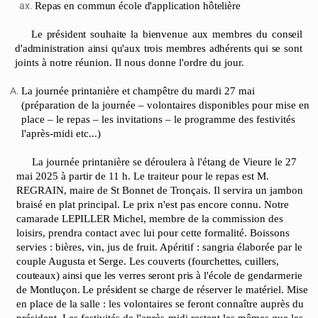
Repas
en
commun
école
d'application
hôtelière
Le
président
souhaite
la
bienvenue
aux
membres
du
conseil
d'administration
ainsi
qu'aux
trois
membres
adhérents
qui
se
sont
joints à notre réunion. Il nous donne l'ordre du jour.
La journée printanière et champêtre du mardi 27 mai
(préparation de la journée – volontaires disponibles pour mise en
place – le repas – les invitations – le programme des festivités
l'après-midi etc...)
La journée printanière se déroulera à l'étang de Vieure le 27
mai 2025 à partir de 11 h. Le traiteur pour le repas est M.
REGRAIN, maire de St Bonnet de Tronçais. Il servira un jambon
braisé en plat principal. Le prix n'est pas encore connu. Notre
camarade LEPILLER Michel, membre de la commission des
loisirs, prendra contact avec lui pour cette formalité. Boissons
servies : bières, vin, jus de fruit. Apéritif : sangria élaborée par le
couple Augusta et Serge. Les couverts
(fourchettes,
cuillers,
couteaux)
ainsi
que
les
verres
seront
pris
à
l'école
de
gendarmerie
de
Montluçon.
Le
président
se
charge
de réserver le matériel. Mise
en place de la salle : les volontaires se feront connaître auprès du