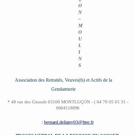
O
N
–
M
O
U
L
I
N
S
Association des Retraités, Veuves(fs) et Actifs de la
Gendarmerie
*
48 rue des Girauds 03100 MONTLUÇON -
(
04 70 05 65 31 -
0684518896
:
bernard.deligny03@free.fr