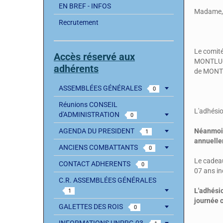
EN BREF - INFOS
Madame, 
Recrutement
Le comit
Accès réservé aux
MONTLUCO
adhérents
de MONTL
ASSEMBLÉES GÉNÉRALES
0
Réunions CONSEIL
L'adhésio
d'ADMINISTRATION
0
AGENDA DU PRESIDENT
Néanmoins
1
annuellem
ANCIENS COMBATTANTS
0
Le cadeau
CONTACT ADHERENTS
0
07 ans in
C.R. ASSEMBLÉES GÉNÉRALES
L'adhésio
1
journée 
GALETTES DES ROIS
0