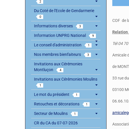
2
Du Coté de l'Ecole de Gendarmerie
0
COF de l
Informations diverses
3
Relation
Information UNPRG National
9
Tél 04 70
Le conseil d'administration
1
Nos membres bienfaiteurs
Amicale 
3
Invitations aux Cérémonies
de MON
Montluçon
4
33 rue d
Invitations aux Cérémonies Moulins
1
03100 
Le mot du président
1
06.66.10
Retouches et décorations
1
amicale
Secteur de Moulins
1
CR du CA du 07-07-2026
Associat