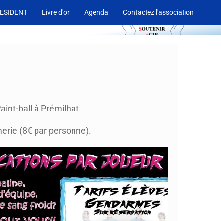
ESIDENT
Livre d'or
Agenda
Contactez l'association
aint-ball à Prémilhat
rie (8€ par personne).