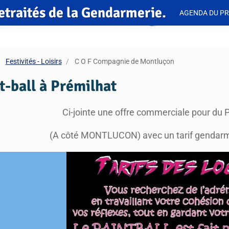
etraités de la Gendarmerie.
AGENDA DU PR
Festivités - Loisirs
C O F Compagnie de Montluçon
t-ball à Prémilhat
Ci-jointe une offre commerciale pour du P
(A côté MONTLUCON) avec un tarif gendarme