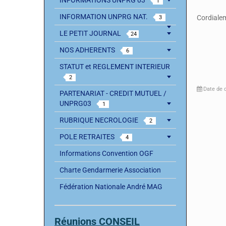
INFORMATIONS UNPRG 03
1
INFORMATION UNPRG NAT.
Cordiale
3
LE PETIT JOURNAL
24
NOS ADHERENTS
6
STATUT et REGLEMENT INTERIEUR
2
Date de de
PARTENARIAT - CREDIT MUTUEL /
UNPRG03
1
RUBRIQUE NECROLOGIE
2
POLE RETRAITES
4
Informations Convention OGF
Charte Gendarmerie Association
Fédération Nationale André MAG
Réunions CONSEIL