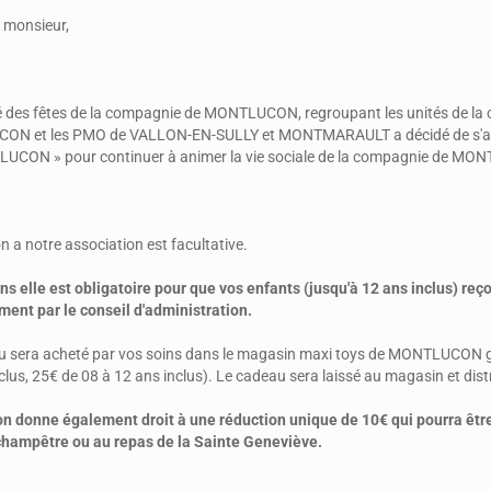
monsieur,
é des fêtes de la compagnie de MONTLUCON, regroupant les unités de la
N et les PMO de VALLON-EN-SULLY et MONTMARAULT a décidé de s'asso
UCON » pour continuer à animer la vie sociale de la compagnie de MO
n a notre association est facultative.
 elle est obligatoire pour que vos enfants (jusqu'à 12 ans inclus) reç
ent par le conseil d'administration.
 sera acheté par vos soins dans le magasin maxi toys de MONTLUCON grâc
clus, 25€ de 08 à 12 ans inclus). Le cadeau sera laissé au magasin et distr
n donne également droit à une réduction unique de 10€ qui pourra être u
champêtre ou au repas de la Sainte Geneviève.