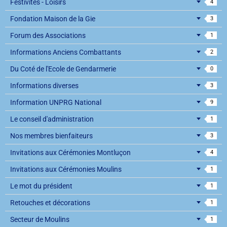
Festivités - Loisirs
4
Fondation Maison de la Gie
3
Forum des Associations
1
Informations Anciens Combattants
2
Du Coté de l'Ecole de Gendarmerie
0
Informations diverses
3
Information UNPRG National
9
Le conseil d'administration
1
Nos membres bienfaiteurs
3
Invitations aux Cérémonies Montluçon
4
Invitations aux Cérémonies Moulins
1
Le mot du président
1
Retouches et décorations
1
Secteur de Moulins
1